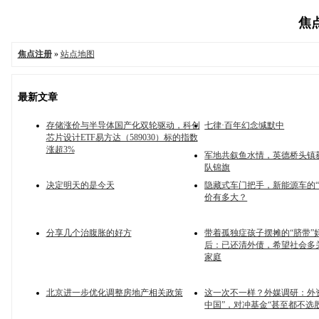
焦点
焦点注册
»
站点地图
最新文章
存储涨价与半导体国产化双轮驱动，科创
七律·百年幻念缄默中
芯片设计ETF易方达（589030）标的指数
涨超3%
军地共叙鱼水情，英德桥头镇
队锦旗
决定明天的是今天
隐藏式车门把手，新能源车的“
价有多大？
分享几个治腹胀的好方
带着孤独症孩子摆摊的“脐带”
后：已还清外债，希望社会多
家庭
北京进一步优化调整房地产相关政策
这一次不一样？外媒调研：外
中国”，对冲基金“甚至都不选股