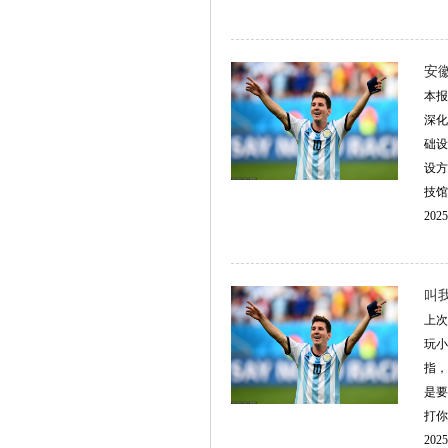
安
本报
深化
础设
设方
技馆
2025
叫
上次
玩小
指，
是要
打你
2025