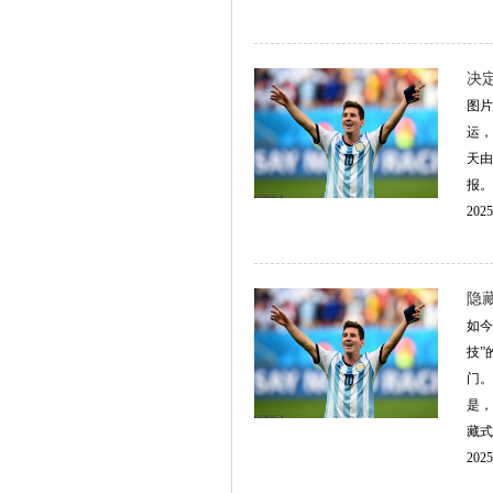
决
图片
运，
天由
报。..
2025
隐
如今
技”
门。
是，
藏式
2025