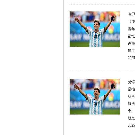
变
《变
当年
记忆
许根
显了
2025
分
是指
肠所
服法
个。
胱之
2025