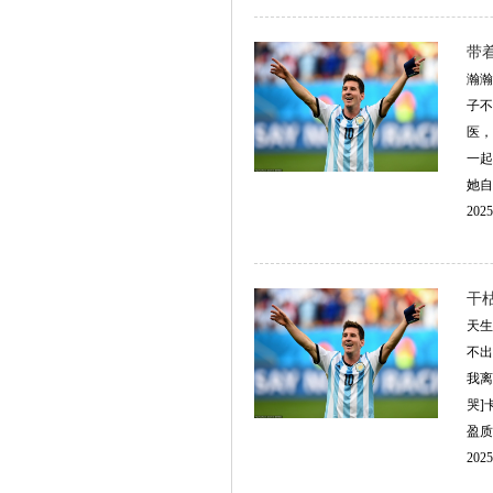
带
瀚瀚
子不
医，
一起
她自
2025
干
天生
不出
我离
哭]
盈质
2025