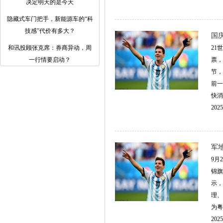
决定明天的是今天
隐藏式车门把手，新能源车的“科
技感”代价有多大？
国
和讯投顾张克席：券商异动，周
21
一行情要启动？
票，
节，
前一
快消
2025
军
9月
锦旗
示，
理、
为粤
2025