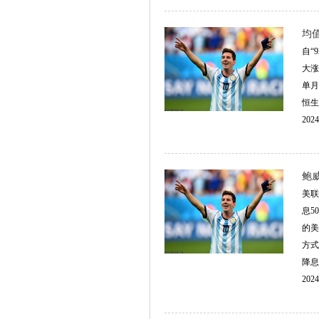
均
自“
大涨
单月
恒生
2024
鲍
美联
息5
的美
方式
降息
2024