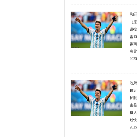
和
（原
讯投
盘1
券商
商异
2025
吃
最近
护眼
素是
摄入
过快
2025