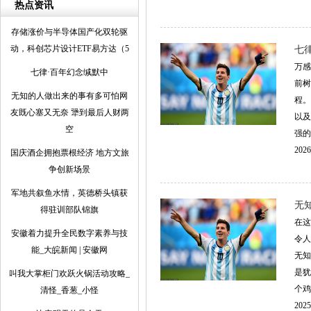
热点资讯
存储涨价与半导体国产化双轮驱
动，科创芯片设计ETF易方达（5
七
万感
七律·百年幻念缄默中
前树
无知的人做出来的事有多可怕网
程。
友既心塞又无奈 犟到最后人财两
以及
空
强的
2026
国庆酒企拥抱票根经济 地方文旅
争创新场景
军地共叙鱼水情，英德桥头镇获
无
得驻训部队锦旗
在这
安徽着力提升全民数字素养与技
令人
能_大皖新闻 | 安徽网
无知
是犹
叫我大掌柜门欢跃火锅活动攻略_
个鸡
清怪_香葱_小怪
2025